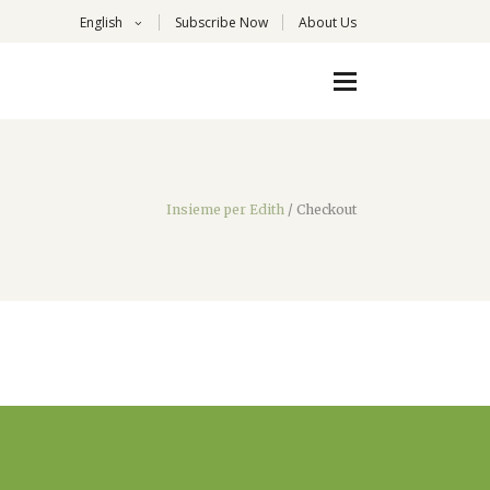
English
Subscribe Now
About Us
Insieme per Edith
/
Checkout