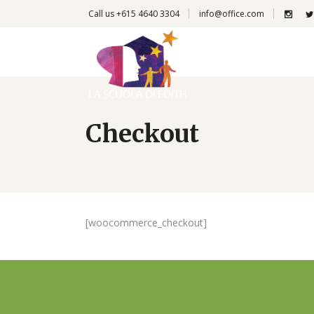
Call us +615 4640 3304
info@office.com
Checkout
[woocommerce_checkout]