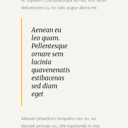
te. Equidem concludaturque ad has, eos facilis
delicatissimi cu, no odio augue altera est.
Aenean eu
leo quam.
Pellentesque
ornare sem
lacinia
quavenenatis
estibacenas
sed diam
eget
Alienum phaedrum torquatos nec eu, vis
detraxit periculis ex, nihil expetendis in mei.