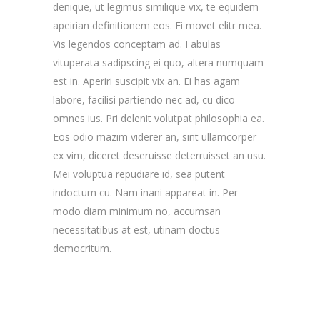
denique, ut legimus similique vix, te equidem
apeirian definitionem eos. Ei movet elitr mea.
Vis legendos conceptam ad. Fabulas
vituperata sadipscing ei quo, altera numquam
est in. Aperiri suscipit vix an. Ei has agam
labore, facilisi partiendo nec ad, cu dico
omnes ius. Pri delenit volutpat philosophia ea.
Eos odio mazim viderer an, sint ullamcorper
ex vim, diceret deseruisse deterruisset an usu.
Mei voluptua repudiare id, sea putent
indoctum cu. Nam inani appareat in. Per
modo diam minimum no, accumsan
necessitatibus at est, utinam doctus
democritum.