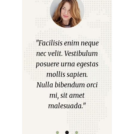
us nisi,
"Facilisis enim neque
"Aliqu
et euismod
nec velit. Vestibulum
mattis, 
m ac nunc.
posuere urna egestas
diam plac
maximus
mollis sapien.
leo elt
lectus
Nulla bibendum orci
q
d sagittis
mi, sit amet
Praesent
o."
malesuada."
urna, ut 