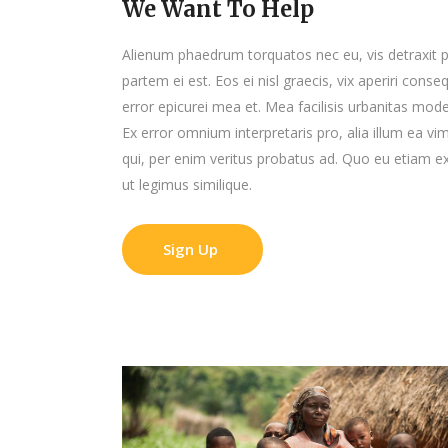
We Want To Help
Alienum phaedrum torquatos nec eu, vis detraxit peri
partem ei est. Eos ei nisl graecis, vix aperiri conse
error epicurei mea et. Mea facilisis urbanitas modera
Ex error omnium interpretaris pro, alia illum ea v
qui, per enim veritus probatus ad. Quo eu etiam e
ut legimus similique.
Sign Up