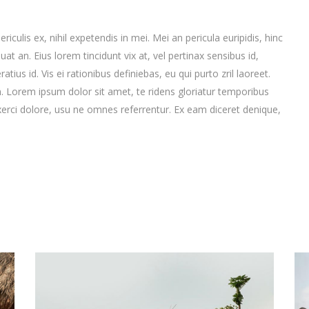
culis ex, nihil expetendis in mei. Mei an pericula euripidis, hinc
quat an. Eius lorem tincidunt vix at, vel pertinax sensibus id,
tius id. Vis ei rationibus definiebas, eu qui purto zril laoreet.
im. Lorem ipsum dolor sit amet, te ridens gloriatur temporibus
xerci dolore, usu ne omnes referrentur. Ex eam diceret denique,