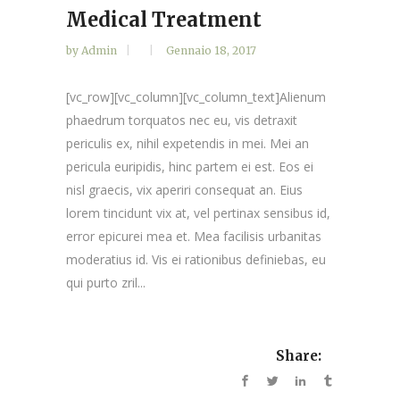
Medical Treatment
by
Admin
Gennaio 18, 2017
[vc_row][vc_column][vc_column_text]Alienum
phaedrum torquatos nec eu, vis detraxit
periculis ex, nihil expetendis in mei. Mei an
pericula euripidis, hinc partem ei est. Eos ei
nisl graecis, vix aperiri consequat an. Eius
lorem tincidunt vix at, vel pertinax sensibus id,
error epicurei mea et. Mea facilisis urbanitas
moderatius id. Vis ei rationibus definiebas, eu
qui purto zril...
Share: