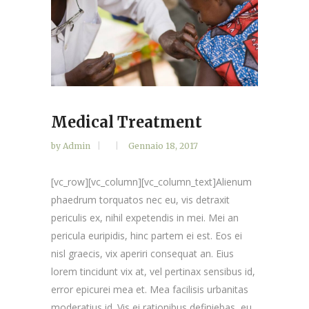
Medical Treatment
by
Admin
Gennaio 18, 2017
[vc_row][vc_column][vc_column_text]Alienum
phaedrum torquatos nec eu, vis detraxit
periculis ex, nihil expetendis in mei. Mei an
pericula euripidis, hinc partem ei est. Eos ei
nisl graecis, vix aperiri consequat an. Eius
lorem tincidunt vix at, vel pertinax sensibus id,
error epicurei mea et. Mea facilisis urbanitas
moderatius id. Vis ei rationibus definiebas, eu