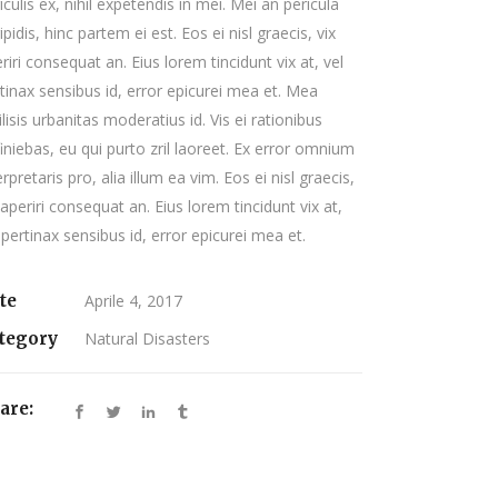
iculis ex, nihil expetendis in mei. Mei an pericula
ipidis, hinc partem ei est. Eos ei nisl graecis, vix
riri consequat an. Eius lorem tincidunt vix at, vel
tinax sensibus id, error epicurei mea et. Mea
ilisis urbanitas moderatius id. Vis ei rationibus
iniebas, eu qui purto zril laoreet. Ex error omnium
erpretaris pro, alia illum ea vim. Eos ei nisl graecis,
 aperiri consequat an. Eius lorem tincidunt vix at,
 pertinax sensibus id, error epicurei mea et.
te
Aprile 4, 2017
tegory
Natural Disasters
are: