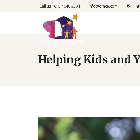
Call us +615 4640 3304
info@office.com
Helping Kids and 