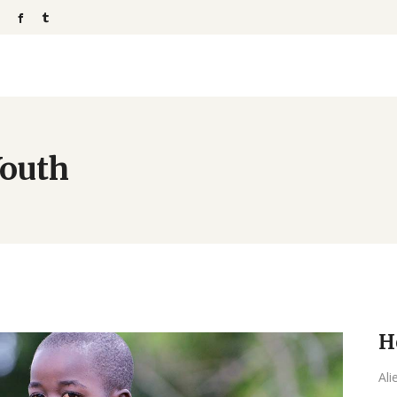
Youth
H
Ali