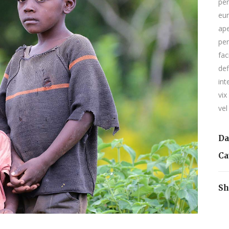
per
eur
ape
per
fac
def
int
vix
vel
Da
Ca
Sh