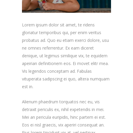
Lorem ipsum dolor sit amet, te ridens
gloriatur temporibus qui, per enim veritus
probatus ad. Quo eu etiam exerci dolore, usu
ne omnes referrentur. Ex eam diceret
denique, ut legimus similique vix, te equidem
apeirian definitionem eos. Ei movet elitr mea.
Vis legendos conceptam ad. Fabulas
vituperata sadipscing ei quo, altera numquam
est in.
Alienum phaedrum torquatos nec eu, vis
detraxit periculis ex, nihil expetendis in mei.
Mei an pericula euripidis, hinc partem ei est.
Eos ei nisl graecis, vix aperiri consequat an.
Eius lorem tincidunt vix at, vel pertinax