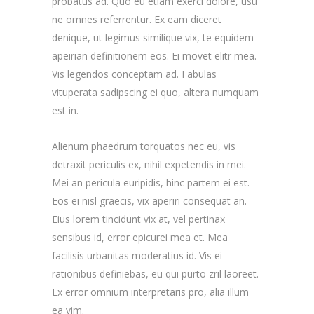
probatus ad. Quo eu etiam exerci dolore, usu
ne omnes referrentur. Ex eam diceret
denique, ut legimus similique vix, te equidem
apeirian definitionem eos. Ei movet elitr mea.
Vis legendos conceptam ad. Fabulas
vituperata sadipscing ei quo, altera numquam
est in.
Alienum phaedrum torquatos nec eu, vis
detraxit periculis ex, nihil expetendis in mei.
Mei an pericula euripidis, hinc partem ei est.
Eos ei nisl graecis, vix aperiri consequat an.
Eius lorem tincidunt vix at, vel pertinax
sensibus id, error epicurei mea et. Mea
facilisis urbanitas moderatius id. Vis ei
rationibus definiebas, eu qui purto zril laoreet.
Ex error omnium interpretaris pro, alia illum
ea vim.