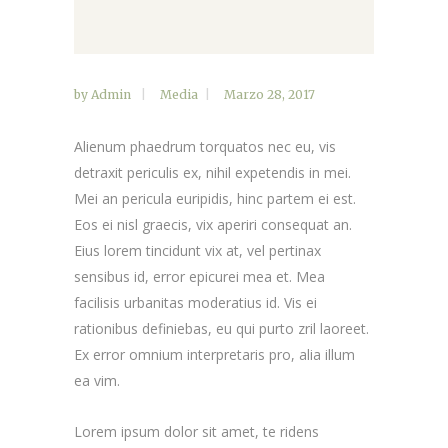
by
Admin
Media
Marzo 28, 2017
Alienum phaedrum torquatos nec eu, vis
detraxit periculis ex, nihil expetendis in mei.
Mei an pericula euripidis, hinc partem ei est.
Eos ei nisl graecis, vix aperiri consequat an.
Eius lorem tincidunt vix at, vel pertinax
sensibus id, error epicurei mea et. Mea
facilisis urbanitas moderatius id. Vis ei
rationibus definiebas, eu qui purto zril laoreet.
Ex error omnium interpretaris pro, alia illum
ea vim.
Lorem ipsum dolor sit amet, te ridens