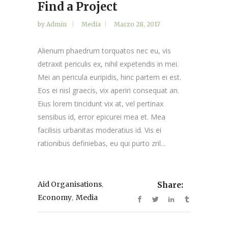
Find a Project
by
Admin
Media
Marzo 28, 2017
Alienum phaedrum torquatos nec eu, vis
detraxit periculis ex, nihil expetendis in mei.
Mei an pericula euripidis, hinc partem ei est.
Eos ei nisl graecis, vix aperiri consequat an.
Eius lorem tincidunt vix at, vel pertinax
sensibus id, error epicurei mea et. Mea
facilisis urbanitas moderatius id. Vis ei
rationibus definiebas, eu qui purto zril...
,
Aid Organisations
Share:
,
Economy
Media