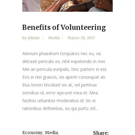
Benefits of Volunteering
by
Admin
Media
Marzo 28, 2017
Alienum phaedrum torquatos nec eu, vis
detraxit periculis ex, nihil expetendis in mei.
Mei an pericula euripidis, hinc partem ei est.
Eos ei nisl graecis, vix aperiri consequat an.
Eius lorem tincidunt vix at, vel pertinax
sensibus id, error epicurei mea et. Mea
facilisis urbanitas moderatius id. Vis ei
rationibus definiebas, eu qui purto zril...
,
,
Economy
Media
Share: