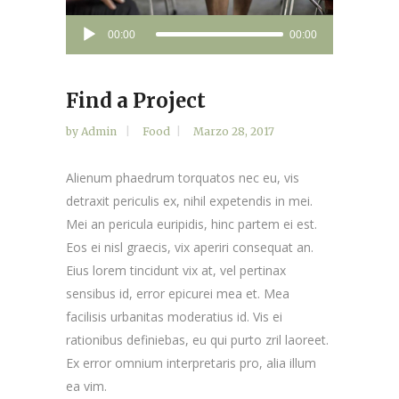
Audio
00:00
00:00
Player
Find a Project
by
Admin
Food
Marzo 28, 2017
Alienum phaedrum torquatos nec eu, vis
detraxit periculis ex, nihil expetendis in mei.
Mei an pericula euripidis, hinc partem ei est.
Eos ei nisl graecis, vix aperiri consequat an.
Eius lorem tincidunt vix at, vel pertinax
sensibus id, error epicurei mea et. Mea
facilisis urbanitas moderatius id. Vis ei
rationibus definiebas, eu qui purto zril laoreet.
Ex error omnium interpretaris pro, alia illum
ea vim.