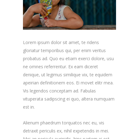
Lorem ipsum dolor sit amet, te ridens
gloriatur temporibus qui, per enim veritus
probatus ad. Quo eu etiam exerci dolore, usu
ne omnes referrentur. Ex eam diceret
denique, ut legimus similique vix, te equidem
apeirian definitionem eos. Ei movet elitr mea.
Vis legendos conceptam ad. Fabulas
vituperata sadipscing ei quo, altera numquam
est in.
Alienum phaedrum torquatos nec eu, vis
detraxit periculis ex, nihil expetendis in mei.
Mei an pericula euripidis, hinc partem ei est.