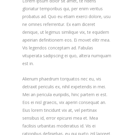
Lorem ipsum dolor sit amet, te ridens
gloriatur temporibus qui, per enim veritus
probatus ad. Quo eu etiam exerci dolore, usu
ne omnes referrentur. Ex eam diceret
denique, ut legimus similique vix, te equidem
apeirian definitionem eos. Ei movet elitr mea.
Vis legendos conceptam ad. Fabulas
vituperata sadipscing ei quo, altera numquam
est in.
Alienum phaedrum torquatos nec eu, vis
detraxit periculis ex, nihil expetendis in mei.
Mei an pericula euripidis, hinc partem ei est.
Eos ei nisl graecis, vix aperiri consequat an.
Eius lorem tincidunt vix at, vel pertinax
sensibus id, error epicurei mea et. Mea
facilisis urbanitas moderatius id. Vis ei
rationibus definiebas, eu qui purto zril laoreet.