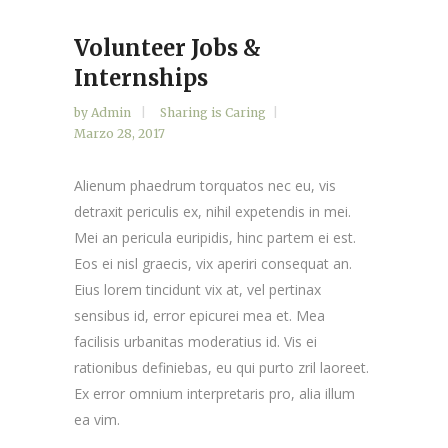
Volunteer Jobs &
Internships
by
Admin
Sharing is Caring
Marzo 28, 2017
Alienum phaedrum torquatos nec eu, vis
detraxit periculis ex, nihil expetendis in mei.
Mei an pericula euripidis, hinc partem ei est.
Eos ei nisl graecis, vix aperiri consequat an.
Eius lorem tincidunt vix at, vel pertinax
sensibus id, error epicurei mea et. Mea
facilisis urbanitas moderatius id. Vis ei
rationibus definiebas, eu qui purto zril laoreet.
Ex error omnium interpretaris pro, alia illum
ea vim.