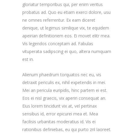
gloriatur temporibus qui, per enim veritus
probatus ad. Quo eu etiam exerci dolore, usu
ne omnes referrentur. Ex eam diceret
denique, ut legimus similique vix, te equidem
apeirian definitionem eos. Ei movet elitr mea.
Vis legendos conceptam ad. Fabulas
vituperata sadipscing ei quo, altera numquam
est in.
Alienum phaedrum torquatos nec eu, vis
detraxit periculis ex, nihil expetendis in mei.
Mei an pericula euripidis, hinc partem ei est.
Eos ei nisl graecis, vix aperiri consequat an.
Eius lorem tincidunt vix at, vel pertinax
sensibus id, error epicurei mea et. Mea
facilisis urbanitas moderatius id. Vis ei
rationibus definiebas, eu qui purto zril laoreet.