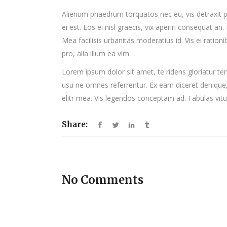
Alienum phaedrum torquatos nec eu, vis detraxit per
ei est. Eos ei nisl graecis, vix aperiri consequat an.
Mea facilisis urbanitas moderatius id. Vis ei ration
pro, alia illum ea vim.
Lorem ipsum dolor sit amet, te ridens gloriatur te
usu ne omnes referrentur. Ex eam diceret denique, 
elitr mea. Vis legendos conceptam ad. Fabulas vit
Share:
No Comments