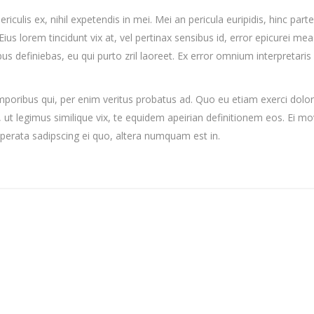
iculis ex, nihil expetendis in mei. Mei an pericula euripidis, hinc par
 Eius lorem tincidunt vix at, vel pertinax sensibus id, error epicurei mea
ibus definiebas, eu qui purto zril laoreet. Ex error omnium interpretaris
mporibus qui, per enim veritus probatus ad. Quo eu etiam exerci dolor
ut legimus similique vix, te equidem apeirian definitionem eos. Ei mo
uperata sadipscing ei quo, altera numquam est in.