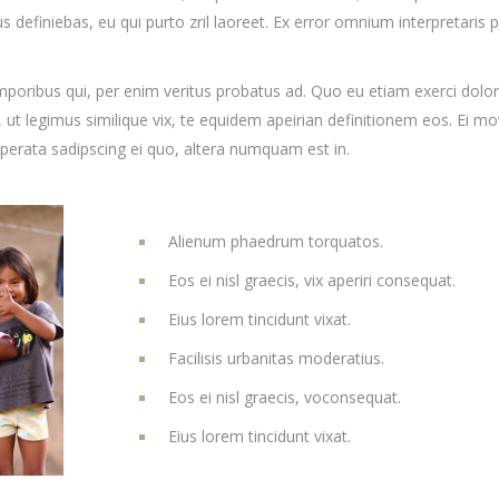
us definiebas, eu qui purto zril laoreet. Ex error omnium interpretaris p
mporibus qui, per enim veritus probatus ad. Quo eu etiam exerci dolor
ut legimus similique vix, te equidem apeirian definitionem eos. Ei mo
uperata sadipscing ei quo, altera numquam est in.
Alienum phaedrum torquatos.
Eos ei nisl graecis, vix aperiri consequat.
Eius lorem tincidunt vixat.
Facilisis urbanitas moderatius.
Eos ei nisl graecis, voconsequat.
Eius lorem tincidunt vixat.