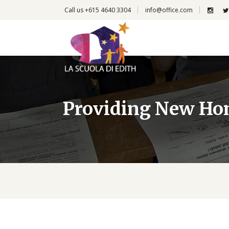
Call us +615 4640 3304
info@office.com
Providing New H