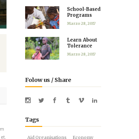
School-Based
Programs
Marzo 28, 2017
Learn About
Tolerance
Marzo 28, 2017
Folow us / Share
Tags
tem
 et.
Aid Organisations
Economy