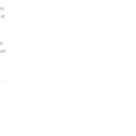
tem
 et.
e,
vet