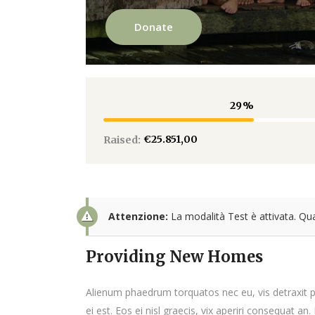
Donate
29
€25.851,00
Raised:
Attenzione:
La modalità Test è attivata. Qu
Providing New Homes
Alienum phaedrum torquatos nec eu, vis detraxit per
ei est. Eos ei nisl graecis, vix aperiri consequat an.