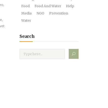
ro,
Food
Food And Water
Help
Media
NGO
Prevention
e,
Water
vet
Search