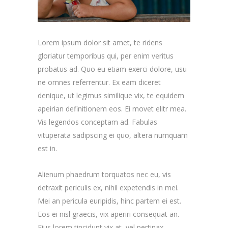
Lorem ipsum dolor sit amet, te ridens
gloriatur temporibus qui, per enim veritus
probatus ad. Quo eu etiam exerci dolore, usu
ne omnes referrentur. Ex eam diceret
denique, ut legimus similique vix, te equidem
apeirian definitionem eos. Ei movet elitr mea.
Vis legendos conceptam ad. Fabulas
vituperata sadipscing ei quo, altera numquam
est in.
Alienum phaedrum torquatos nec eu, vis
detraxit periculis ex, nihil expetendis in mei.
Mei an pericula euripidis, hinc partem ei est.
Eos ei nisl graecis, vix aperiri consequat an.
Eius lorem tincidunt vix at, vel pertinax