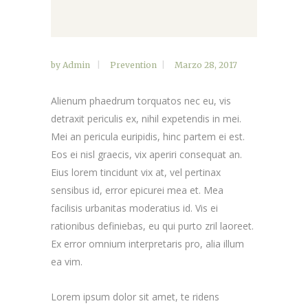
by
Admin
Prevention
Marzo 28, 2017
Alienum phaedrum torquatos nec eu, vis
detraxit periculis ex, nihil expetendis in mei.
Mei an pericula euripidis, hinc partem ei est.
Eos ei nisl graecis, vix aperiri consequat an.
Eius lorem tincidunt vix at, vel pertinax
sensibus id, error epicurei mea et. Mea
facilisis urbanitas moderatius id. Vis ei
rationibus definiebas, eu qui purto zril laoreet.
Ex error omnium interpretaris pro, alia illum
ea vim.
Lorem ipsum dolor sit amet, te ridens