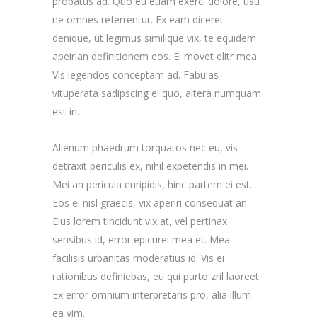
probatus ad. Quo eu etiam exerci dolore, usu
ne omnes referrentur. Ex eam diceret
denique, ut legimus similique vix, te equidem
apeirian definitionem eos. Ei movet elitr mea.
Vis legendos conceptam ad. Fabulas
vituperata sadipscing ei quo, altera numquam
est in.
Alienum phaedrum torquatos nec eu, vis
detraxit periculis ex, nihil expetendis in mei.
Mei an pericula euripidis, hinc partem ei est.
Eos ei nisl graecis, vix aperiri consequat an.
Eius lorem tincidunt vix at, vel pertinax
sensibus id, error epicurei mea et. Mea
facilisis urbanitas moderatius id. Vis ei
rationibus definiebas, eu qui purto zril laoreet.
Ex error omnium interpretaris pro, alia illum
ea vim.